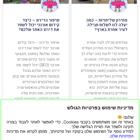
מחירון שליחויות – כמה
שיפור הדירוג – כיצד
יעלה לנו לשלוח חבילה
קידום אורגני יכול לשפר
לעיר אחרת בארץ?
את דירוג האתר שלכם?
שולחים חבילה לעיר אחרת
שיפור הדירוג – כיצד קידום
בישראל? הכרת מחירון השליח
אורגני יכול לשפר את דירוג
חיונית כדי לדעת כמה יעלה לך
האתר שלכם? במאמר מקצועי
לשלוח את החבילה. פוסט זה
זה נחקור כיצד קידום אתרים
בבלוג מכסה אילו גורמים יש
אורגני (SEO) יכול לשפר את
לקחת בחשבון כאשר מסתכלים
דירוג האתר שלכם בגוגל
על מחירון השליחויות, וכן
ובמנועי חיפוש אחרים. אנו נבחן
מספק עצות לחסכון בכסף
את האלמנטים המרכזיים
בעת שליחת חבילות. הוא
שמהווים חלק מהאסטרטגיה
מסתיים בהצעות שימושיות,
האורגנית, ואת הכוח שלה
כמו גם בכמה דוגמאות
להביא לעלייה בכניסות לאתר
לעלויות האופייניות של
בצורה טבעית ולא
מדיניות שימוש בפרטיות הגולש
קרא עוד »
קרא עוד »
שלום!
באתר זה אנו משתמשים בקבצי Cookies, כדי לאפשר לאתר לעבוד בצורה
תקינה ולשפר את חוויית הגלישה שלך.
למידע נוסף על השימוש שלנו בקוקיז ועל פרטיותך, מוזמן לקרוא את מדיניות
הפרטיות שלנו
.
20/07/2025
23/04/2023