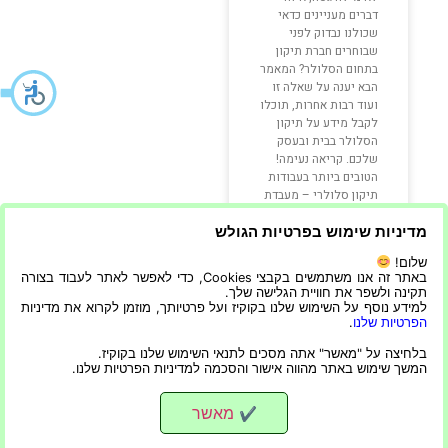
דברים מעניינים כדאי
שכולנו נבדוק לפני
שבוחרים חברת תיקון
בתחום הסלולר? המאמר
הבא יענה על שאלה זו
ועוד רבות אחרות, תוכלו
לקבל מידע על תיקון
הסלולר בבית ובעסק
שלכם. קריאה נעימה!
הטובים ביותר בעבודות
תיקון סלולרי – מעבדת
הטלפונים שירות
מדיניות שימוש בפרטיות הגולש
תיקונים של
שלום!
קרא עוד »
באתר זה אנו משתמשים בקבצי Cookies, כדי לאפשר לאתר לעבוד בצורה
תקינה ולשפר את חוויית הגלישה שלך.
למידע נוסף על השימוש שלנו בקוקיז ועל פרטיותך, מוזמן לקרוא את מדיניות
הפרטיות שלנו
.
29/03/2020
בלחיצה על "מאשר" אתה מסכים לתנאי השימוש שלנו בקוקיז.
המשך שימוש באתר מהווה אישור והסכמה למדיניות הפרטיות שלנו.
מאשר
✔
הפרטיות שלנו
|
הצהרת נגישות