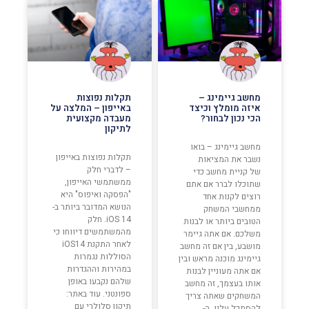
מחשב גיימינג –
תקלות נפוצות
איזה מומלץ וכיצד
באייפון – המלצה על
הכי נכון לבחור?
מעבדה מקצועית
לתיקון
מחשב גיימינג – בואו
תקלות נפוצות באייפון
נשבר את המציאות
– לדברי חלק
של קניית מחשב כדי
ממשתמשי האייפון,
שתוכלו לברר אם אתם
"הפסקה ואיפוס" היא
רוצים לקנות אחד
הנושא המדובר ביותר ב-
ממחשבי המשחק
iOS 14. חלק
הטובים ביותר או לבנות
מהמשתמשים דיווחו כי
משלכם. אם אתה גיימר
לאחר התקנת iOS14
מושבע, בין אם זה מחשב
הסוללות נגמרות
גיימינג מוכנה מראש ובין
במהירות וההגדרות
אם אתה מעוניין לבנות
שלהם נקבעו באופן
אותו בעצמך, זה מחשב
ספונטני. עוד באתר:
המשחקים שאתה צריך
תיקון סלולרי עם
להסתכל עליו. ה-