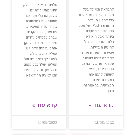
טלפונים ניידים הם חלק
לתקן את האייפד בכל
חיוני מחיי היומיום
מעבדת שירות מקצועית
שלנו, הם כלי שבו אנו
בלי לחפש מעבדה
משתמשים לתקשורת,
מיוחדת ה-iPad של אפל
בידור ופרודוקטיביות.
הוא מכשיר מתקדם
עם זאת, ישנם מקרים
ביותר, אבל הוא לא
שבהם טלפונים ניידים
בלתי מנוצח. זה יכול
נשברים ויש צורך לתקן
להינזק מנפילות,
אותם. בימים אלה, יש
שפיכות ותאונות אחרות.
אפליקציה שיכולה
אם אתה רוצה לשמור
לעזור לך בתיקונים של
על האייפד שלך במצב
הטלפון שלך בכל מקום
הטוב ביותר, כדאי
ובכל זמן. תהליך התיקון
לשקול לתקן אותו
הוא לא רק מהיר אלא
במעבדת שירות
מקצועית. במאמר זה
נבחן
קרא עוד »
קרא עוד »
29/05/2022
21/08/2022