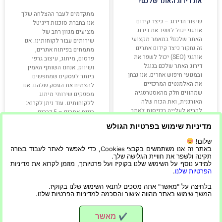
את דירוג האתר שלכם?
מתקדמים לעבר ההצלחה שלך
שיפור הדירוג – כיצד קידום
אנו בחברת סוכנות דיגיטל
אורגני יכול לשפר את דירוג
מציעים מגוון רחב של
האתר שלכם? במאמר מקצועי
שירותים עבור לקוחותינו. אנו
זה נחקור כיצד קידום אתרים
מתמחים בפיתוח אתרים,
אורגני (SEO) יכול לשפר את
פרסום, מיתוג, עיצוב גרפי
דירוג האתר שלכם בגוגל
ושיווק. אנחנו השותף האמין
ובמנועי חיפוש אחרים. אנו נבחן
ביותר לעסקים שמחפשים
את האלמנטים המרכזיים
להצמיח את העסק שלהם. אנו
שמהווים חלק מהאסטרטגיה
מספקים שירותי מיתוג
האורגנית, ואת הכוח שלה
ללקוחותינו. עוד ניתן לקרוא:
להביא לעלייה בכניסות לאתר
בניית אתרים – 5 דברים
בצורה טבעית ולא
חשובים שכדאי להכיר
מדיניות שימוש בפרטיות הגולש
שלום!
קרא עוד »
קרא עוד »
באתר זה אנו משתמשים בקבצי Cookies, כדי לאפשר לאתר לעבוד בצורה
תקינה ולשפר את חוויית הגלישה שלך.
למידע נוסף על השימוש שלנו בקוקיז ועל פרטיותך, מוזמן לקרוא את מדיניות
הפרטיות שלנו
.
27/12/2021
20/07/2025
בלחיצה על "מאשר" אתה מסכים לתנאי השימוש שלנו בקוקיז.
המשך שימוש באתר מהווה אישור והסכמה למדיניות הפרטיות שלנו.
מאשר
✔