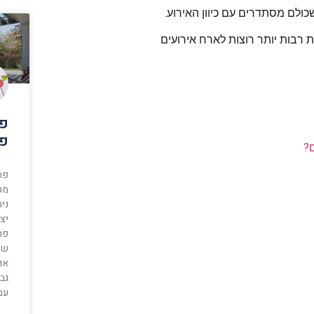
כולם מסתדרים עם כיוון האירוע.
ת רבות יותר רוצות לארח אירועים
פר
פר
?
פר
מע
נית
יצי
פרט
שו
או
גבי
עמ