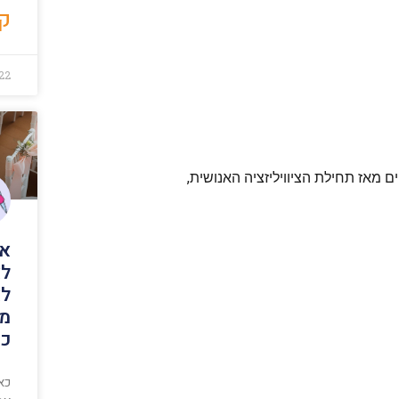
קר
22
ם מאז תחילת הציוויליזציה האנושית,
אי
לא
לא
מת
כס
כאש