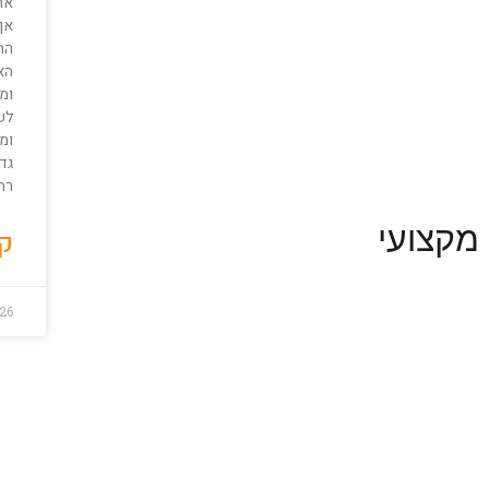
אח
אך
הח
הא
ומ
לש
ומ
גד
רחו
מקצועי
קר
26