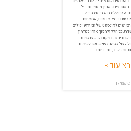
ד הפרטים שנראים לכאורה פשוטים
 משפיעים באופן משמעותי על
וויה הכוללת הוא הישיבה של
ורחים. כסאות נוחים, אסתטיים
תאימים לקונספט של האירוע יכולים
דרג כל חלל ולהפוך אותו למזמין
רשים יותר. במקום לרכוש כמות
ולה של כסאות שישמשו לעיתים
קות בלבד, יותר ויותר
א עוד »
17/05/20