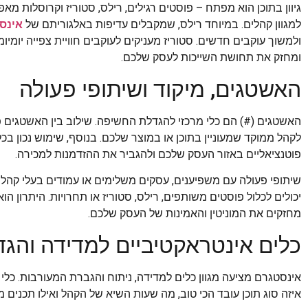
גיוון בתוכן הוא מפתח – פוסטים רגילים, רילס, סטוריז וקרוסלות 
למגוון קהלים. במיוחד רילס, שמקבלים עדיפות באלגוריתם של
אינס
ולמשוך עוקבים חדשים. סטוריז מעניקים לעוקבים חוויית צפייה יומ
ומחזק את תחושת השייכות לעסק שלכם.
האשטגים, מיקוד ושיתופי פעולה
האשטגים (#) הם כלי מרכזי להגדלת החשיפה. שילוב בין האשטגים פ
לקהל ממוקד שמעוניין בתוכן או במוצר שלכם. בנוסף, שימוש נכון בכל
פוטנציאליים באזור העסק שלכם ולהגביר את ההזדמנות למכירה.
שיתופי פעולה עם משפיענים, עסקים משלימים או עמודים בעלי קהל
יכולים לכלול פוסטים משותפים, רילס, סטוריז או תחרויות. היתרון הו
מחזקים את המוניטין והאמינות של העסק שלכם.
כלים אינטראקטיביים למדידה והג
אינסטגרם מציעה מגוון כלים למדידה, ניתוח והגברת המעורבות. כלי
איזה סוג תוכן עובד הכי טוב, מה שעות השיא של הקהל ואילו תכנים 