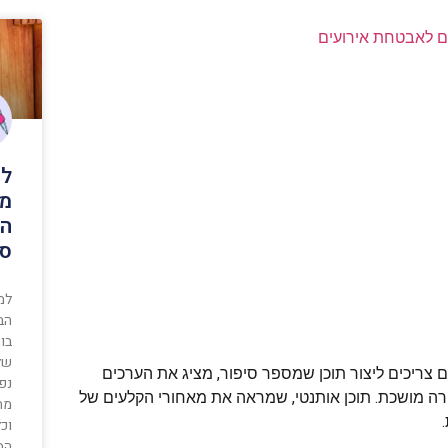
 לאבטחת אירועים
למ
מה
הב
סא
למ
הב
בו
של
 צריכים ליצור תוכן שמספר סיפור, מציג את הערכים
נפר
רה מושכת. תוכן אותנטי, שמראה את מאחורי הקלעים של
מה
וכ
הסא