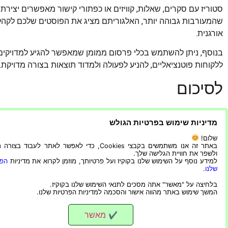
סטוריז עם סקרים, שאלות, קוויזים או כפתורי קישור מאפשרים יציר
שהמעורבות גבוהה יותר, האלגוריתם מציג את הפוסטים שלכם לקהל
אורגנית.
בנוסף, ניתן להשתמש בכלי פרסום ממומן שמאפשר להגיע למדויקי
ללקוחות פוטנציאליים, להניע לפעולה ולמדוד תוצאות בצורה מדויקת.
לסיכום
אינסטגרם לעסקים הוא לא רק מקום לפרסם תמונות – הוא כלי חזק לב
מדיניות שימוש בפרטיות הגולש
של תוכן איכותי, שימוש חכם בהאשטגים, שיתופי פעולה עם גורמים 
מאפשר לעסקים להגיע לחשיפה מקסימלית ולהשיג תוצאות ממשיות.
שלום!
באתר זה אנו משתמשים בקבצי Cookies, כדי לאפשר לאתר לעבוד בצ
ולשפר את חוויית הגלישה שלך.
כדי להצליח, חשוב להתמקד גם בעקביות, יצירתיות ושיפור מתמיד. 
למידע נוסף על השימוש שלנו בקוקיז ועל פרטיותך, מוזמן לקרוא את מדיניות
הפר
הפרופיל העסקי שלכם לא רק ליפה ומושך אלא גם לאפקטיבי ומוביל
שלנו
.
בלחיצה על "מאשר" אתה מסכים לתנאי השימוש שלנו בקוקיז.
המשך שימוש באתר מהווה אישור והסכמה למדיניות הפרטיות שלנו.
מאשר
✔