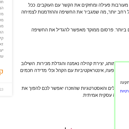
חו
ת מעורבות פעילה ומחזקים את הקשר עם העוקבים. ככל
המ
 רחב יותר, מה שמגביר את החשיפה וההזדמנות לצמיחה
מד
מפ
מת
ם ביותר. פרסום ממוקד מאפשר להגדיל את החשיפה
הת
קל
זאת
יע
של
ניית מותג, יצירת קהילה נאמנה והגדלת מכירות. השילוב
קר
בעלי השפעה, אינטראקטיביות עם הקהל וכלי מדידה חכמים
ורה תקינה
יישום הכלים והאסטרטגיות שהוזכרו יאפשר לכם להפוך את
023
טיות
 לצמיחה עסקית אמיתית.