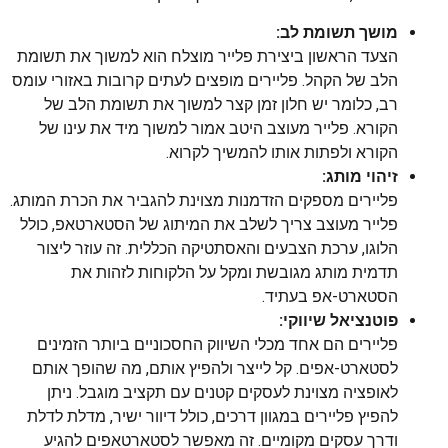
מושך תשומת לב:
הצעד הראשון ביצירת פלייר מוצלח הוא למשוך את תשומת
הלב של הקהל. פליירים מופצים לעתים קרובות באזורי עומס
רב, כלומר יש חלון זמן קצר למשוך את תשומת הלב של
הקורא. פלייר מעוצב היטב אמור למשוך מיד את עינו של
הקורא ולפתות אותו להמשיך לקרוא.
זיהוי מותג:
פליירים מספקים הזדמנות מצוינת להגביר את הכרת המותג.
פלייר מעוצב צריך לשלב את המיתוג של הסטארטאפ, כולל
הלוגו, ערכת הצבעים והאסתטיקה הכללית. זה עוזר ליצור
תדמית מותג מגובשת ומקל על הלקוחות לזהות את
הסטארט-אפ בעתיד.
פוטנציאל שיווקי:
פליירים הם אחד מכלי השיווק החסכוניים ביותר הזמינים
לסטארט-אפים. קל לייצר ולהפיץ אותם, מה שהופך אותם
לאופציה מצוינת לעסקים קטנים עם תקציב מוגבל. ניתן
להפיץ פליירים במגוון דרכים, כולל דיוור ישיר, מדלת לדלת
ודרך עסקים מקומיים. זה מאפשר לסטארטאפים להגיע