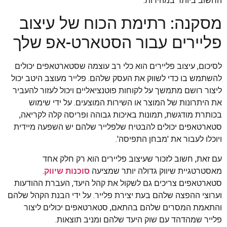
החשוב ביותר במהירות.
מסקנה: רתימת הכוח של עיצוב
פליירים עבור הסטארט-אפ שלך
לסיכום, עיצוב פליירים הוא כלי רב עוצמה שסטארטאפים יכולים
להשתמש בו כדי לשווק את העסק שלהם. פלייר מעוצב היטב יכול
ליצור רושם מתמשך על לקוחות פוטנציאליים ויכול לעזור להעביר
את היתרונות של המוצר או השירות המוצעים. על ידי שימוש
בכותרת מודגשת, תמונות באיכות גבוהה ופריסה קלה לקריאה,
סטארטאפים יכולים להבטיח שלפלייר שלהם יש השפעה מיידית
ויוכלו לעבור את 'מבחן התפיסה'.
עם זאת, חשוב לזכור שעיצוב פליירים הוא רק חלק אחד
מאסטרטגיית שיווק גדולה יותר שמציעה
סוכנות שיווק
.
סטארטאפים צריכים גם לשקול את קהל היעד, העברת ההודעות
וערוצי ההפצה שלהם בעת יצירת פלייר. על ידי הבנת הקהל שלהם
והתאמת המסרים שלהם בהתאם, סטארטאפים יכולים ליצור
פלייר שמהדהד עם שוק היעד שלהם ומניב תוצאות.