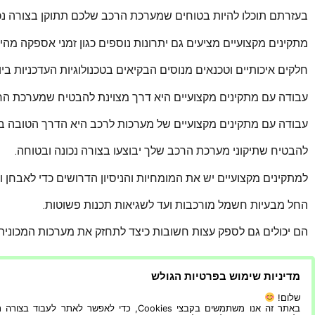
בעזרתם תוכלו להיות בטוחים שמערכת הרכב שלכם תתוקן בצורה נכו
מתקינים מקצועיים מציעים גם יתרונות נוספים כגון זמני אספקה מהיר
חלקים איכותיים וטכנאים מנוסים הבקיאים בטכנולוגיות העדכניות בי
עבודה עם מתקינים מקצועיים היא דרך מצוינת להבטיח שמערכת הרכב
עבודה עם מתקינים מקצועיים של מערכות לרכב היא הדרך הטובה ב
להבטיח שתיקוני מערכת הרכב שלך יבוצעו בצורה נכונה ובטוחה.
למתקינים מקצועיים יש את המומחיות והניסיון הדרושים כדי לאבחן 
החל מבעיות חשמל מורכבות ועד לשגיאות תכנות פשוטות.
הם יכולים גם לספק עצות חשובות כיצד לתחזק את מערכות המכוני
עבודה עם מתקין מקצועי מבטיחה גם שתפיקו את המרב מההשקעה 
מדיניות שימוש בפרטיות הגולש
שכן הוא יכול לייעץ לכם באילו חלקים נדרשים וכמה הם יעלו. י
שלום!
באתר זה אנו משתמשים בקבצי Cookies, כדי לאפשר לאתר לעבוד בצ
תר על כן, מתקינים מקצועיים יכולים לעזור לך לזהות בעיות פוטנציאליו