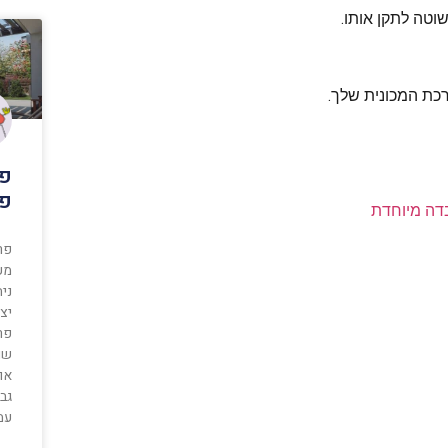
וטה לתקן אותו.
רכת המכונית שלך.
פר
פר
דה מיוחדת
פר
מע
נית
יצי
פרט
שו
או
גבי
עמ